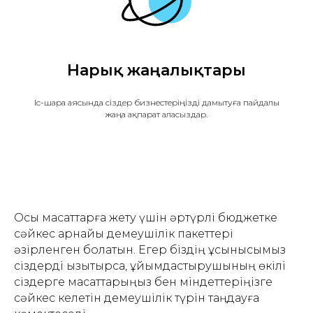
Нарық жаңалықтары
Іс-шара аясында сіздер бизнестеріңізді дамытуға пайдалы
жаңа ақпарат аласыздар.
Осы мақсаттарға жету үшін әртүрлі бюджетке
сәйкес арнайы демеушілік пакеттері
әзірленген болатын. Егер біздің ұсынысымыз
сіздерді қызықтырса, ұйымдастырушының өкілі
сіздерге мақсаттарыңыз бен міндеттеріңізге
сәйкес келетін демеушілік түрін таңдауға