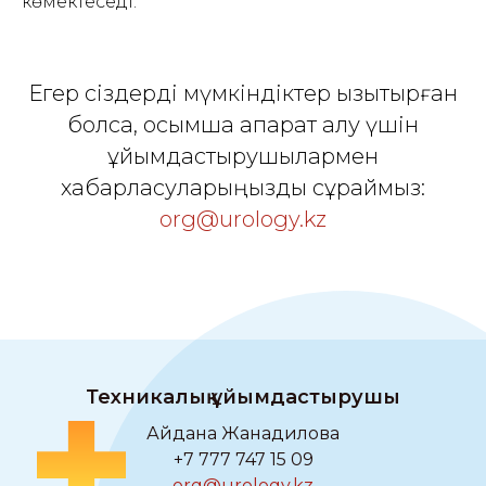
көмектеседі.
Егер сіздерді мүмкіндіктер қызықтырған
болса, қосымша ақпарат алу үшін
ұйымдастырушылармен
хабарласуларыңызды сұраймыз:
org@urology.kz
Техникалық ұйымдастырушы
Айдана Жанадилова
+7 777 747 15 09
org@urology.kz