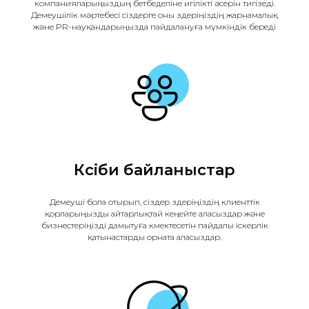
компанияларыңыздың бетбеделіне игілікті әсерін тигізеді.
Демеушілік мәртебесі сіздерге оны өздеріңіздің жарнамалық
және PR-науқандарыңызда пайдалануға мүмкіндік береді
Кәсіби байланыстар
Демеуші бола отырып, сіздер өздеріңіздің клиенттік
қорларыңызды айтарлықтай кеңейте аласыздар және
бизнестеріңізді дамытуға көмектесетін пайдалы іскерлік
қатынастарды орната аласыздар.