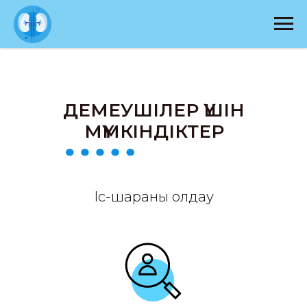
ДЕМЕУШІЛЕР ҮШІН
МҮМКІНДІКТЕР
Іс-шараны қолдау