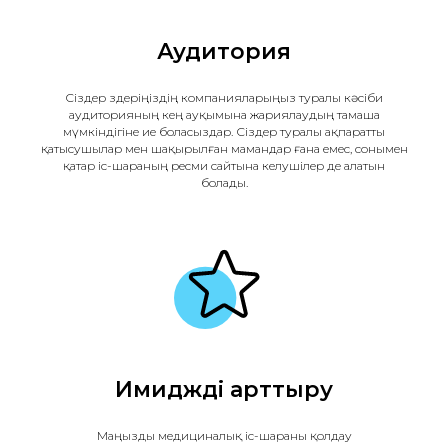
Аудитория
Сіздер өздеріңіздің компанияларыңыз туралы кәсіби
аудиторияның кең ауқымына жариялаудың тамаша
мүмкіндігіне ие боласыздар. Сіздер туралы ақпаратты
қатысушылар мен шақырылған мамандар ғана емес, сонымен
қатар іс-шараның ресми сайтына келушілер де алатын
болады.
Имиджді арттыру
Маңызды медициналық іс-шараны қолдау